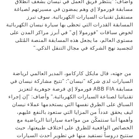
وأضاف: "ينتظر فريق العمل في نيسان بشغف انطلاق
مسابقة فورمولا إي وهم يمضون في مسيرتهم لصياغة
مستقبل تقنيات السيارات الكهربائية. سوف تبرز
المسابقة القدرات التي تحظى بها سيارة نيسان الكهربائية
لخوض سباقات "فورمولا إي" في أبرز مراكز المدن على
مستوى العالم، ما يجعل هذه المسابقة المنصة المُثلى
لتجسيد نهج الشركة في مجال التنقل الذكي."
من جهته، قال مايكل كاركامو، المدير العالمي لرياضة
السيارات لدى شركة "نيسان": "تتيح مشاركة نيسان في
مسابقة ABB FIA فورمولا إي فرصة جوهرية لتعزيز
تقنياتنا لصناعة السيارات الكهربائية." وأضاف: "إن إجراء
السباق على الطرق نفسها التي يستخدمها عملاء نيسان
ليف يحقق عدداً من المزايا التي ستعود بالنفع عليهم،
وأهمها أننا سنتمكّن من مواءمة سياراتنا الرياضية مع
الخصائص الواقعية للطرق على اختلاف طبيعتها، حيث
ستتيح دروساً نستفيد منها في تطوير أحدث السيارات