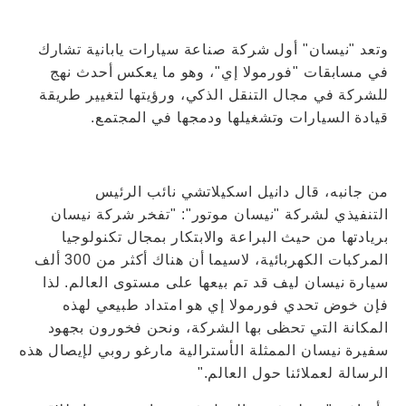
وتعد "نيسان" أول شركة صناعة سيارات يابانية تشارك
في مسابقات "فورمولا إي"، وهو ما يعكس أحدث نهج
للشركة في مجال التنقل الذكي، ورؤيتها لتغيير طريقة
قيادة السيارات وتشغيلها ودمجها في المجتمع.
من جانبه، قال دانيل اسكيلاتشي نائب الرئيس
التنفيذي لشركة "نيسان موتور": "تفخر شركة نيسان
بريادتها من حيث البراعة والابتكار بمجال تكنولوجيا
المركبات الكهربائية، لاسيما أن هناك أكثر من 300 ألف
سيارة نيسان ليف قد تم بيعها على مستوى العالم. لذا
فإن خوض تحدي فورمولا إي هو امتداد طبيعي لهذه
المكانة التي تحظى بها الشركة، ونحن فخورون بجهود
سفيرة نيسان الممثلة الأسترالية مارغو روبي لإيصال هذه
الرسالة لعملائنا حول العالم."