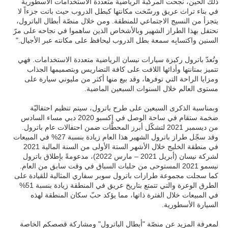
ذلك الحين، نجحت المركبة الرياضية متعددة الاستخدامات الأسطورية
في بناء تراث عريق ورسّخت مكانتها كبطل الدروب حيث باتت جزءاً لا
يتجزأ من النسيج الاجتماعي للمنطقة. ومن خلال منصّة أبطال الباترول،
نحتفل بهذا الطراز الشهير وبالأشخاص الذين ساهموا في نجاحه على مرّ
السنين واكتسابِه سمعة بطل الدروب ليحافظ على مكانته عبر الأجيال."
وتُعدّ باترول ركيزة سيارات نيسان الرياضية متعددة الاستخدامات. فهي
تتميز بمتانتها وأدائها اللافت على كافة التضاريس وبتصميمها الجذاب
ومزايا الراحة التي توفرها، وقد بيع منها أكثر من مليوني سيارة على
مستوى العالم خلال السنوات السبعين الماضية.
وبمناسبة الذكرى السبعين على طرح باترول، سيتم تنظيم احتفاليّة
ضخمة ستقام في ساحة الوصل في إكسبو 2020 دبي مساء السادس
من ديسمبر 2021 لتشكّل أبرز المحطّات ضمن احتفالات عام باترول.
وقد سجّل طراز باترول الشهير هذا العام زيادة بنسبة 27% في المبيعات
في منطقة الخليج خلال الأشهر الستة الأولى من السنة المالية 2021
لشركة نيسان (أبريل 2021 – مارس 2022)، مدعومةً بإطلاق باترول
نيسمو 2021 المستوحى من حلبات السباق في وقت سابق من العام.
كما سجلت مجموعة طرازات باترول سوبر سفاري المثالية للقيادة على
الطرق الوعرة والتي تتمتع بتاريخ عريق في المنطقة زيادة بنسبة 51%
في المبيعات خلال الفترة ذاتها، مما يؤكد حبّ سكان المنطقة لهذه
السيارة الأسطورية.
لمعرفة المزيد عن منصّة "أبطال الباترول" ومشاركة قصصكم الخاصة