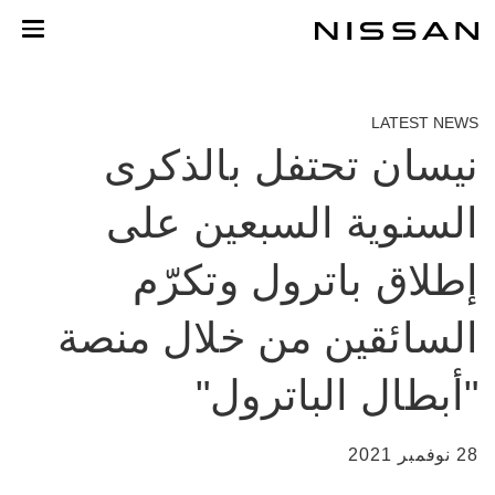
لانتقل
لى
لمحتوى
لرئيسي
LATEST NEWS
نيسان تحتفل بالذكرى
السنوية السبعين على
إطلاق باترول وتكرّم
السائقين من خلال منصة
"أبطال الباترول"
28 نوفمبر 2021