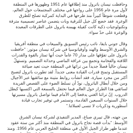
وحافظت نيسان باترول منذ إطلاقها عام 1951 وظهورها في المنطقة
لأول مرة عام 1956 على رواجها في مختلف المجتمعات حول العالم،
وقطعت شوطاً كبيراً منذ طرحها في البداية كمركبة تصلح للطرق
الوعرة. فقد خضع كل جيل للترقية وبات يتضمن عناصر تصميمية مترفة
وتكنولوجيات ذكية كانت كفيلة بهيمنة باترول على الطرقات المعبدة
والوعرة على حدّ سواء.
وقال جوني بايفا، نائب رئيس التسويق والمبيعات في منطقة أفريقيا
والشرق الأوسط والهند وأوقيانوسيا في شركة نيسان موتور: "حافظت
باترول على تفوّقها على مدار 70 عاماً حيث أنها تمتاز بالقوة والقدرات
اللافتة والفخامة وتجمع بين عراقة الماضي وحداثة التصميم. وتستهلّ
نيسان حالياً فصلاً جديداً من تراثها في المنطقة حيث تعيد صياغة
المستقبل وتمنح قدرات القيادة معنى جديداً. لقد تطورت باترول لتصبح
أكثر من مجرد سيارة، فقد أنشأت روابط متينة مع سائقيها عبر الأجيال.
ومن خلال أبطال الباترول، نودّ أن نسلط الضوء على القصص الفريدة
لسائقي هذا الطراز حول العالم فيما نحتفل بالسمعة التي اكتسبها كبطل
الدروب. إنّ تراثنا الغني يدفعنا إلى الأمام فيما تواصل باترول مسيرتها
خلال السنوات السبعين القادمة، ونستمر في توفير تجارب قيادة
أسطورية وذكريات لا تنسى لعملائنا."
من جهته، قال تييري صباغ، المدير التنفيذي لشركة نيسان الشرق
الأوسط: "بدأت قصة نجاح باترول في المنطقة منذ أكثر من ستة عقود
عندما ظهر طراز الجيل الأول في منطقة الخليج العربي عام 1956. ومنذ