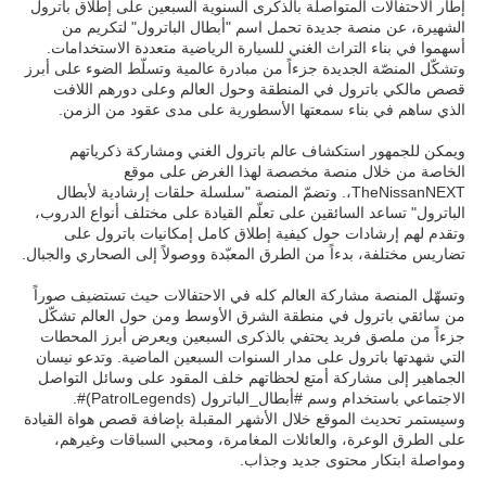
إطار الاحتفالات المتواصلة بالذكرى السنوية السبعين على إطلاق باترول
الشهيرة، عن منصة جديدة تحمل اسم "أبطال الباترول" لتكريم من
أسهموا في بناء التراث الغني للسيارة الرياضية متعددة الاستخدامات.
وتشكّل المنصّة الجديدة جزءاً من مبادرة عالمية وتسلّط الضوء على أبرز
قصص مالكي باترول في المنطقة وحول العالم وعلى دورهم اللافت
الذي ساهم في بناء سمعتها الأسطورية على مدى عقود من الزمن.
ويمكن للجمهور استكشاف عالم باترول الغني ومشاركة ذكرياتهم
الخاصة من خلال منصة مخصصة لهذا الغرض على موقع
TheNissanNEXT،. وتضمّ المنصة "سلسلة حلقات إرشادية لأبطال
الباترول" تساعد السائقين على تعلّم القيادة على مختلف أنواع الدروب،
وتقدم لهم إرشادات حول كيفية إطلاق كامل إمكانيات باترول على
تضاريس مختلفة، بدءاً من الطرق المعبّدة ووصولاً إلى الصحاري والجبال.
وتسهّل المنصة مشاركة العالم كله في الاحتفالات حيث تستضيف صوراً
من سائقي باترول في منطقة الشرق الأوسط ومن حول العالم تشكّل
جزءاً من ملصق فريد يحتفي بالذكرى السبعين ويعرض أبرز المحطات
التي شهدتها باترول على مدار السنوات السبعين الماضية. وتدعو نيسان
الجماهير إلى مشاركة أمتع لحظاتهم خلف المقود على وسائل التواصل
الاجتماعي باستخدام وسم #أبطال_الباترول (PatrolLegends)#.
وسيستمر تحديث الموقع خلال الأشهر المقبلة بإضافة قصص هواة القيادة
على الطرق الوعرة، والعائلات المغامرة، ومحبي السباقات وغيرهم،
ومواصلة ابتكار محتوى جديد وجذاب.