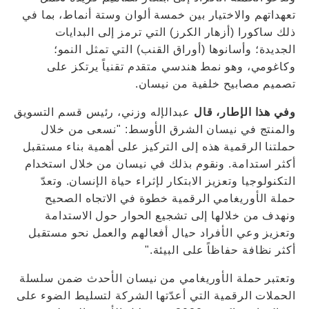
تعهداتهم والاختيار بين خمسة ألوان وستة أنماط، بما في
ذلك ساكورا (أزهار الكرز) التي ترمز إلى البدايات
الجديدة؛ وأسانوها (أوراق القنب) التي تمثل النمو؛
وكاغومي، وهو نمط هندسي متقدم تقنياً يرتكز على
تصميم مصابيح خلفية من نيسان.
وفي هذا الإطار، قال
عبدالإله وزني، رئيس قسم التسويق
والمنتج في نيسان الشرق الأوسط: "نسعى من خلال
حملتنا الرقمية هذه إلى التركيز على أهمية بناء مستقبل
أكثر استدامة. ونقوم بذلك في نيسان من خلال استخدام
التكنولوجيا وتعزيز الابتكار لإثراء حياة الإنسان. وتعدّ
حملة الأوريغامي الرقمية خطوة في الاتجاه الصحيح
ونهدف من خلالها إلى تشجيع الحوار حول الاستدامة
وتعزيز وعي الأفراد حيال أفعالهم والعمل نحو مستقبل
أكثر نظافة حفاظاً على البيئة."
وتعتبر حملة الأوريغامي من نيسان الأحدث ضمن سلسلة
الحملات الرقمية التي أعدّتها الشركة لتسليط الضوء على