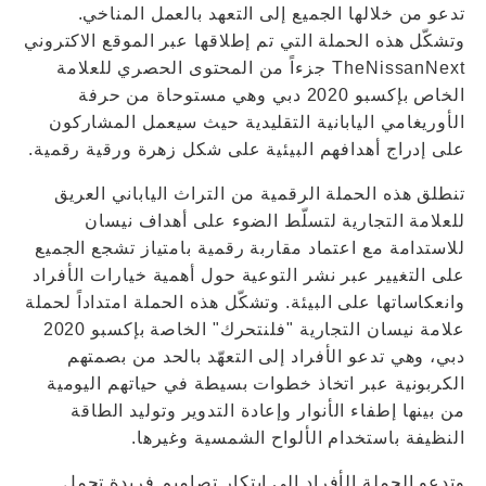
تدعو من خلالها الجميع إلى التعهد بالعمل المناخي.
وتشكّل هذه الحملة التي تم إطلاقها عبر الموقع الاكتروني
TheNissanNext جزءاً من المحتوى الحصري للعلامة
الخاص بإكسبو 2020 دبي وهي مستوحاة من حرفة
الأوريغامي اليابانية التقليدية حيث سيعمل المشاركون
على إدراج أهدافهم البيئية على شكل زهرة ورقية رقمية.
تنطلق هذه الحملة الرقمية من التراث الياباني العريق
للعلامة التجارية لتسلّط الضوء على أهداف نيسان
للاستدامة مع اعتماد مقاربة رقمية بامتياز تشجع الجميع
على التغيير عبر نشر التوعية حول أهمية خيارات الأفراد
وانعكاساتها على البيئة. وتشكّل هذه الحملة امتداداً لحملة
علامة نيسان التجارية "فلنتحرك" الخاصة بإكسبو 2020
دبي، وهي تدعو الأفراد إلى التعهّد بالحد من بصمتهم
الكربونية عبر اتخاذ خطوات بسيطة في حياتهم اليومية
من بينها إطفاء الأنوار وإعادة التدوير وتوليد الطاقة
النظيفة باستخدام الألواح الشمسية وغيرها.
وتدعو الحملة الأفراد إلى ابتكار تصاميم فريدة تحمل