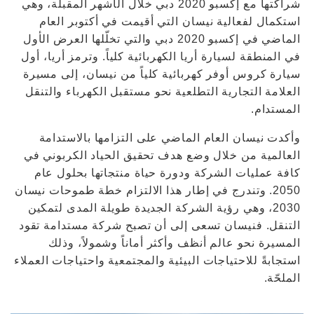
شراكتها مع إكسبو 2020 دبي خلال الأشهر المقبلة، وهي
استكمال لفعالية نيسان التي أقيمت في أكتوبر العام
الماضي في إكسبو 2020 دبي والتي تخلّلها العرض الأول
في المنطقة لسيارة أريا الكهربائية كلياً. وترمز أريا، أول
سيارة كروس أوفر كهربائية كلياً من نيسان، إلى مسيرة
العلامة التجارية التطلعية نحو مستقبل الكهرباء والتنقل
المستدام.
وأكدت نيسان العام الماضي على التزامها بالاستدامة
العالمية من خلال وضع هدف تحقيق الحياد الكربوني في
كافة عمليات الشركة ودورة حياة منتجاتها بحلول عام
2050. وتندرج في إطار هذا الالتزام خطة طموحات نيسان
2030، وهي رؤية الشركة الجديدة طويلة المدى لتمكين
التنقل. فنيسان تسعى إلى أن تصبح شركة مستدامة تقود
المسيرة نحو عالم أنظف وأكثر أماناً وشمولاً، وذلك
استجابةً للاحتياجات البيئية والمجتمعية واحتياجات العملاء
الملحّة.