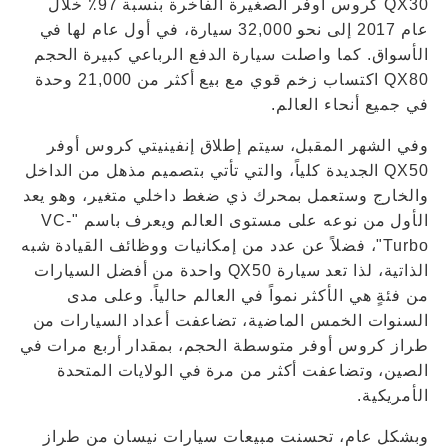
QX30 كروس أوفر الصغيرة الفاخرة بنسبة 97٪ خلال
عام 2017 إلى نحو 32,000 سيارة، في أول عام لها في
الأسواق. كما واصلت سيارة الدفع الرباعي كبيرة الحجم
QX80 اكتساب زخم قوي مع بيع أكثر من 21,000 وحدة
في جميع أنحاء العالم.
وفي الشهر المقبل، سيتم إطلاق إنفينيتي كروس أوفر
QX50 الجديدة كلياً، والتي تأتي بتصميم مذهل من الداخل
والخارج وستعمل بمحرك ذي ضغط داخلي متغير، وهو يعد
الأول من نوعه على مستوى العالم ويعرف باسم "VC-
Turbo"، فضلاً عن عدد من إمكانيات ووظائف القيادة شبه
الذاتية، لذا تعد سيارة QX50 واحدة من أفضل السيارات
من فئةٍ هي الأكثر نمواً في العالم حالياً. وعلى مدى
السنوات الخمس الماضية، تضاعفت أعداد السيارات من
طراز كروس أوفر متوسطة الحجم، بمقدار أربع مرات في
الصين، وتضاعفت أكثر من مرة في الولايات المتحدة
الأمريكية.
وبشكل عام، تحسنت مبيعات سيارات نيسان من طراز