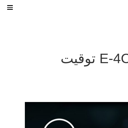
نيسان تعلن عن تسجيل تكنولوجيّتها E-4ORCE توقيت