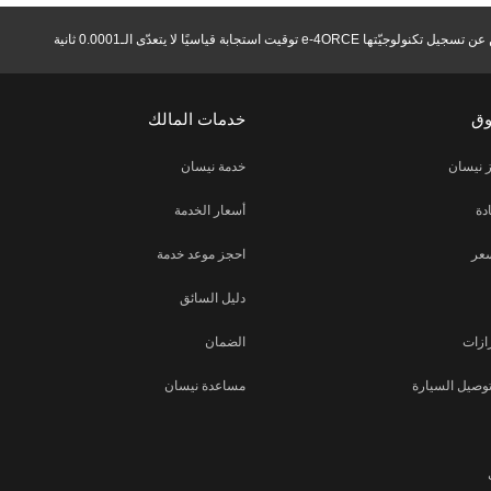
ّتها e-4ORCE توقيت استجابة قياسيًا لا يتعدّى الـ0.0001 ثانية
وق
خدمات المالك
 نيسان
خدمة نيسان
دة
أسعار الخدمة
عر
احجز موعد خدمة
دليل السائق
ازات
الضمان
توصيل السيارة
مساعدة نيسان