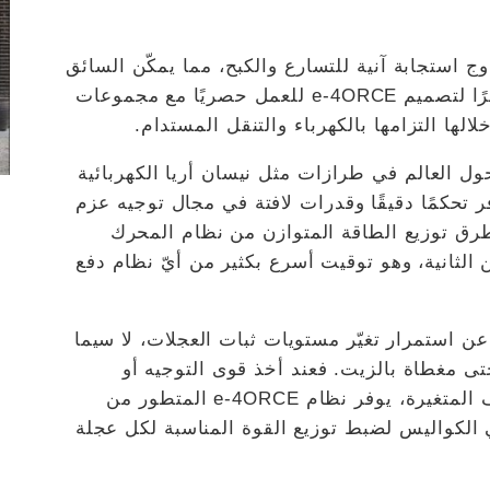
وج استجابة آنية للتسارع والكبح، مما يمكّن السائق
من التحكّم المطلق بسيارته على الطريق. ونظرًا لتصميم e-4ORCE للعمل حصريًا مع مجموعات
الها التزامها بالكهرباء والتنقل المستدام.
أسواق محددة حول العالم في طرازات مثل نيسان أريا الكهربائية
الجديدة، حيث يوفر تحكمًا دقيقًا وقدرات لافتة في مجال توجيه عزم
لطرق توزيع الطاقة المتوازن من نظام المحرك
ي يمكن تعديله بـ1/10000 جزء من الثانية، وهو توقيت أسرع بكثير من أيّ نظام دفع
عن استمرار تغيّر مستويات ثبات العجلات، لا سيما
حتى مغطاة بالزيت. فعند أخذ قوى التوجيه أو
التسارع أو الكبح بعين الاعتبار في هذه الظروف المتغيرة، يوفر نظام e-4ORCE المتطور من
 الكواليس لضبط توزيع القوة المناسبة لكل عجلة