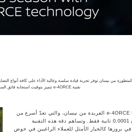
 المتطورة من نيسان توفر تجربة قيادة سلسة وعالية الأداء على كافة أنواع الت
تقنية e-4ORCE تتميز بتوقيت استجابة فائق السرعة يتفوّق على بعض الكائنات التي تعدّ الأسرع على وجه الأرض
- سجّلت تكنولوجيا e-4ORCE الفريدة من نيسان، والتي تعدّ أسرع من
طرفة العين، توقيت استجابة فائق السرعة يبلغ 0.0001 ثانية فقط. وتساهم دقة هذه التقنية
 في بروزها كالخيار الأمثل للعملاء الراغبين في خوض