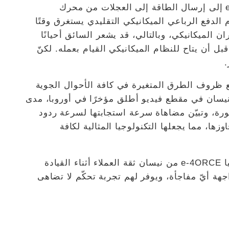
وتعزى الاستجابة السريعة لتكنولوجيا e-4ORCE إلى إرسال الطاقة إلى العجلات من محرك
 الدفع الرباعي الميكانيكي التقليدي يستغرق وقتًا
 الميكانيكي، وبالتالي، قد يشعر السائق أحيانًا
 أن يتاح للنظام الميكانيكي القيام بعمله. لكنّ
e التكيّف بسرعة مع ظروف الطرق المتغيرة في كافة الأحوال الجوية
يسان في مقطع فيديو أطلق مؤخرًا في أوروبا، مدى
طورة، وتبيّن مضاهاة سرعة استجابتها لسرعة ردود
ها، مما يجعلها التكنولوجيا المثالية لكافة
ويعزز توقيت الاستجابة فائق السرعة لتكنولوجيا e-4ORCE من نيسان ثقة العملاء أثناء القيادة
جهة أيّ مفاجأة، ويوفر لهم تجربة تحكّم لا تضاهى