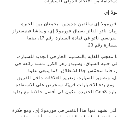
استدامة من الاتحاد الدولي للسيارات.
لا إي
فورمولا إي سائقين جديدين يجمعان بين الخبرة
ن ناتو الفائز بسباق فورمولا إي، وساشا فينيستراز
وصيف سباق سوبر فورمولا 2022، وسيتنافس الفرنسي ناتو في قيادة السيارة رقم 17، بينما
ارة رقم 23.
نا معجب للغاية بالتصميم الخارجي الجديد للسيارة،
لى حلبة السباق، وسيبدو زهر الكرز لمسة رائعة في
فأنا متحمّس جدًا للانطلاق. كما ينبغي علينا
ل، وتطوير السيارة، وتعزيز العلاقات داخل الفريق
مع بدء الاختبارات قريبًا، سنحرص على الاستفادة
من وقتنا في فالنسيا لتحسين وتطوير فهمنا لسيارة Gen3 الجديدة لنكون في أفضل حالاتنا مع بداية
التي نشهد فيها هذا التغيير في فورمولا إي، ومع فكرة