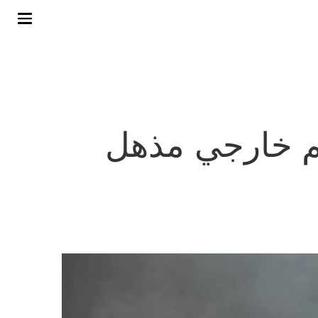
م خارجي مذهل