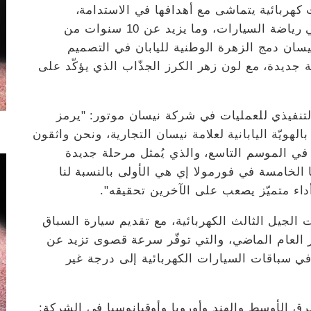
كهربائية يتماشى مع أهدافها في الاستدامة،
مدعومة بتاريخها العريق على مدى 85 عامًا في رياضة السيارات، وما يزيد عن 10 سنوات من
يسان دمج الزهرة الوطنية لليابان في التصميم
ة جديدة، مع لون زهر الكرز الجذّاب الذي يؤكّد على
التنفيذي للعمليات في شركة نيسان موتور: "يرمز
الهويّة اليابانية لعلامة نيسان التجارية، ونحن واثقون
ة في الموسم التاسع، والذي يُمثل مرحلة جديدة
الخامسة في فورمولا إي هي الأولى بالنسبة لنا
اء متميّز يصعب على الآخرين تحقيقه".
ت الجيل الثالث الكهربائية، مع تقديم سيارة السباق
اقة أكبر بنسبة 40٪ عن طراز العام الماضي، والتي توفّر سرعة قصوى تزيد عن
في سباقات السيارات الكهربائية إلى درجة غير
رق الأوسط والهند وأوروبا وأوقيانوسيا في الشركة: