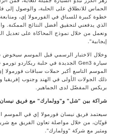
زهر الكرز تبدو السيارة جميلة للغاية، فمن الرائ
الحماس للانطلاق على الحلبة، والوصول إلى فالنس
خطوة كبيرة للسباق في الفورمولا إي، ومتابعة
الذي يدفعني لتحقيق أفضل النتائج الممكنة. وال
ونعمل من خلال نموذج المحاكاة على تعديل الس
إيجابية".
وخلال الاختبار الرسمي قبل الموسم سيخوض سا
ذلك الجولات الأولى في الهند وجنوب إفريقيا و
بريكس المفضّل لدى الجماهير.
شراكة بين "شل" و"وولمارك" مع فريق نيسان 
سيعتمد فريق نيسان فورمولا إي في الموسم الم
قويّان، من خلال مواصلة تعاون الفريق مع شريك
ومثير مع شركة "وولمارك".