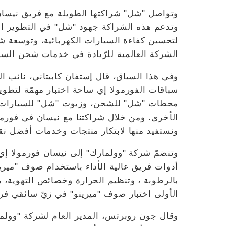
وتواصل "شل" شراكتها الطويلة مع فريق نيسان ف
وتدعم هذه الشراكة جهود "شل" في التطوير الم
لتحسين كفاءة السيارات الكهربائية، وتوسع
الشركة العالمية للرّيادة في خدمات شحن السيا
وفي هذا السياق، قال إستفان كابيتاني، نائب ال
سباقات الفورمولا إي ساحة اختبار مهمّة لتطوي
محطات "شل" للشحن، وزيوت "شل" للسيارات الك
الأخرى. ومن خلال شراكتنا مع نيسان في فورمو
ونستفيد منها لابتكار منتجات وخدمات أفضل نقد
وتنضمّ شركة "وولمارك" إلى نيسان فورمولا إ
أدوات فريق عالية الأداء باستخدام صوف "ميرينو
بالرطوبة ، وتنظيم الحرارة وخصائص التهوية، مع
الأولى اختبار صوف "ميرينو" في زيّ سائقي فر
وقال جون روبرتس، المدير العام لشركة "وولما