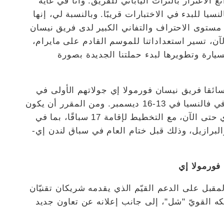
ع الاعتزاز بالتراث الياباني للفريق. وأنا في غاية
يا للبدء في الاختبارات قريبًا. وبالنسبة لي، إنها
 مستوى الاحتراف والتفاني الكبير لدى فريق نيسان
آن، تسير استعداداتنا للموسم القادم على مايرام،
يارة وتطويرها لبدء حملتنا الجديدة بصورة
ئقا فريق نيسان فورمولا إي جولاتهم الأولى في
سيارة Gen3 الجديدة في حلبة ريكاردو تورمو في فالنسيا في 13-16 ديسمبر. ومن المقرر أن يكون
الموسم التاسع أكبر حملات سباقات فورمولا إي حتى الآن، مع التخطيط لإقامة 17 سباقًا، بما في
البرازيل، وذلك قبل ختام العام في سباق لندن إي-
فورمولا إي
قبل على الدعم القيّم الذي يقدمه شريكان تقنيّان
ه القويّ "شل"، إلى جانب إعلانه عن تعاون جديد