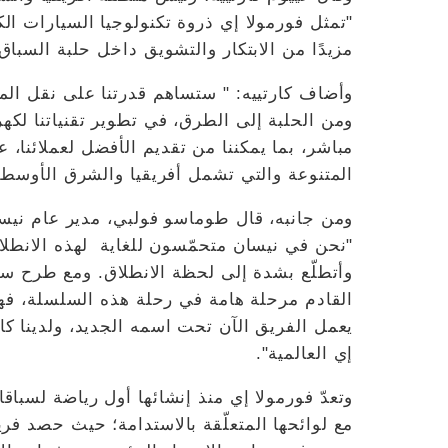
"تمثل فورمولا إي ذروة تكنولوجيا السيارات ال
مزيدًا من الابتكار والتشويق داخل حلبة السباق
وأضاف كارتييه: " ستساهم قدرتنا على نقل الم
ومن الحلبة إلى الطرق، في تطوير تقنياتنا لك
مباشر، بما يمكننا من تقديم الأفضل لعملائنا،
المتنوعة والتي تشمل أفريقيا والشرق الأوسط و
ومن جانبه، قال طوماسو فولبي، مدير عام نيسا
"نحن في نيسان متحمّسون للغاية لهذه الانطلاقة
القادم مرحلة هامة في رحلة هذه السلسلة، فهي
يعمل الفريق الآن تحت اسمه الجديد، ولدينا كا
إي العالمية".
وتعدّ فورمولا إي منذ إنشائها أول رياضة لسباقا
مع لوائحها المتعلّقة بالاستدامة؛ حيث حصد ف