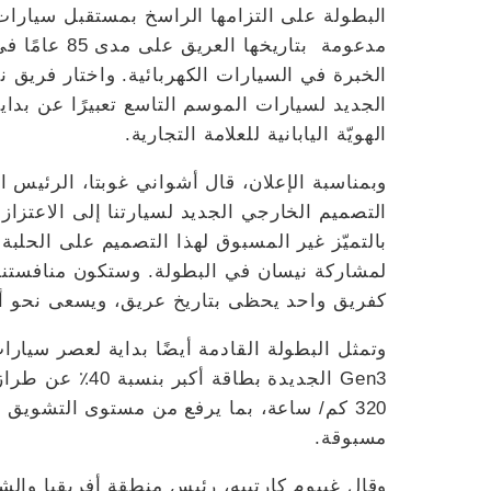
البطولة على التزامها الراسخ بمستقبل سيارات 
الخبرة في السيارات الكهربائية. واختار فريق ن
الجديد لسيارات الموسم التاسع تعبيرًا عن بداي
الهويّة اليابانية للعلامة التجارية.
وبمناسبة الإعلان، قال أشواني غوبتا، الرئيس 
التصميم الخارجي الجديد لسيارتنا إلى الاعتزاز ب
بالتميّز غير المسبوق لهذا التصميم على الحلب
لمشاركة نيسان في البطولة. وستكون منافستنا 
كفريق واحد يحظى بتاريخ عريق، ويسعى نحو أد
وتمثل البطولة القادمة أيضًا بداية لعصر سيارا
Gen3 الجديدة بط
320 كم/ ساعة، بما يرفع من مستوى التشويق 
مسبوقة.
وقال غييوم كارتييه، رئيس منطقة أفريقيا والش