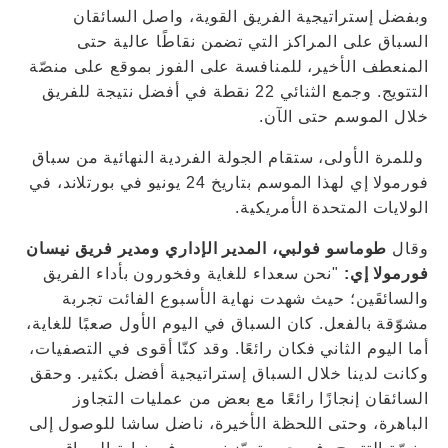
وبفضل إستراتيجية الفريق القوية، واصل السائقان
السباق على المراكز التي تضمن نقاطًا عالية حتى
المنعطف الأخير، للمنافسة على الفوز بموقع على منصّة
التتويج. وجمع الثنائي 22 نقطة في أفضل نتيجة للفريق
خلال الموسم حتى الآن.
وللمرة الأولى، ستقام الجولة الفردية النهائية من سباق
فورمولا إي لهذا الموسم بتاريخ 24 يونيو في بورتلاند، في
الولايات المتحدة الأمريكية.
وقال
طوماسو فولبي، المدير الإداري ومدير فريق نيسان
فورمولا إي:
"نحن سعداء للغاية وفخورون بأداء الفريق
والسائقَين؛ حيث شهدت نهاية الأسبوع الفائت تجربة
مشوّقة بالفعل. كان السباق في اليوم الأول صعبًا للغاية،
أما اليوم الثاني فكان رائعًا. وقد كنّا أقوى في التصفيات،
وكانت لدينا خلال السباق إستراتيجية أفضل بكثير. وحقق
السائقان إنجازًا رائعًا مع بعض من عمليات التجاوز
الباهرة، وحتى اللحظة الأخيرة، ناضل ساشا للوصول إلى