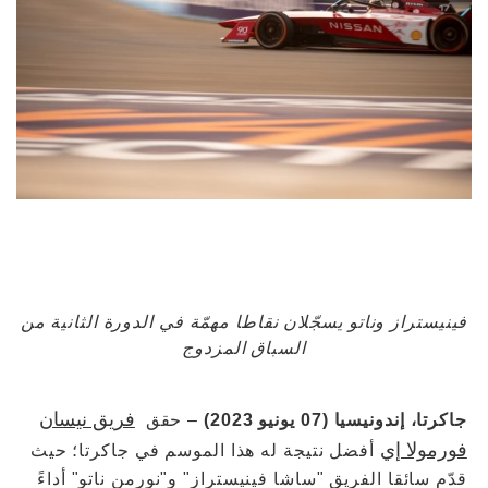
فينيستراز وناتو يسجّلان نقاطا مهمّة في الدورة الثانية من
السباق المزدوج
فريق نيسان
جاكرتا، إندونيسيا (07 يونيو 2023)
– حقق
فورمولا إي
أفضل نتيجة له هذا الموسم في جاكرتا؛ حيث
قدّم سائقا الفريق "ساشا فينيستراز" و"نورمن ناتو" أداءً