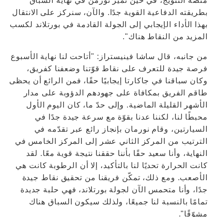
منصّة التتويج، في حين تميّز نورمن في نهاية السباق
بطريقته الدفاعية القوية جدًا. والآن، سنركز على الانتقال
بهذا الأداء الإيجابي إلى الجولة القادمة في بورتلاند لكسب
المزيد من النقاط هناك".
من جانبه، قال ساشا فينيستراز: "أتاحت لنا نهاية الأسبوع
فرصة جيدة للتعرف على نقاط قوّتنا وضعفنا كفريق،
وكان سباقنا في جاكارتا إيجابيًا حقًا، فمن الرائع أن يحظى
طاقم الفريق بمكافاة على جهودهم الدؤوبة على مدار
الأشهر القليلة الماضية. وإلى حدّ ما، كان اليوم الأول
محبطًا لنا، لكننا عدنا بقوّة مع سرعة جيدة جدًا في
السيارتين، وقام نورمان بإنجاز رائع عبر تقدّمه في
الترتيب من المركز الثاني عشر إلى المركز الخامس في
النهاية، وأنا سعيد حقًا بأننا حققنا نتيجة قوية معًا. لقد
كانت الحرارة تحديًا لنا بالتأكيد، إلا أن الرطوبة كانت هي
الأصعب. ومع ذلك، تمكّن فريقنا من تحقيق نقاط جيدة
جدًا، وأنا متحمس الآن لجولة بورتلاند، فهي حلبة جديدة
تمامًا بالنسبة لنا جميعًا، ولذلك سيكون السباق هناك
مشوّقًا".