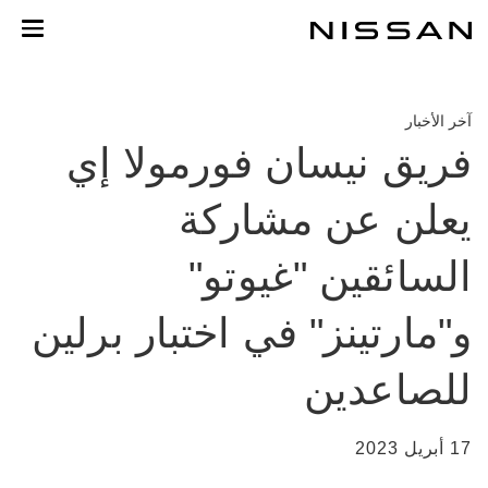
لانتقل
لى
لمحتوى
لرئيسي
آخر الأخبار
فريق نيسان فورمولا إي
يعلن عن مشاركة
السائقين "غيوتو"
و"مارتينز" في اختبار برلين
للصاعدين
17 أبريل 2023