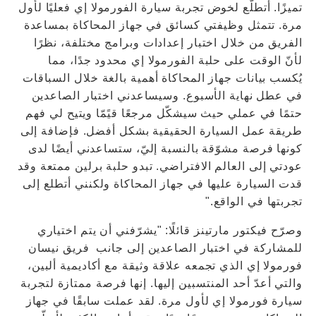
تميزًا. أتطلّع لخوض تجربة سيارة الفورمولا إي فعليًا لأول
مرة. تتمثل وظيفتي كسائق في جهاز المحاكاة بمساعدة
الفريق من خلال اختبار إعدادات وبرامج مختلفة، نظرًا
لأنّ الوقت على حلبة الفورمولا إي محدود جدًا، مما
يُكسب بيانات جهاز المحاكاة أهمية بالغة خلال السباقات
في عطل نهاية الأسبوع. وسيساعدني اختبار الصاعدين
حتمًا في عملي حيث سيشكّل مرجعًا قيًمّا ويتيح لي فهم
طريقة عمل السيارة الحقيقية بشكل أفضل. فإضافة إلى
كونها فرصة مشوّقة بالنسبة إليّ، ستساعدني أيضًا لدى
عودتي إلى العالم الافتراضي. تبدو حلبة برلين ممتعة وقد
قدت السيارة عليها في جهاز المحاكاة ولكنني أتطلع إلى
تجربتها في الواقع."
وصرّح فيكتور مارتينز قائلًا: "يشرّفني أن يتم اختياري
للمشاركة في اختبار الصاعدين إلى جانب فريق نيسان
فورمولا إي الذي تجمعه علاقة وثيقة مع أكاديمية ألبين،
والتي أعدّ أحد المنتسبين إليها. إنها فرصة ممتازة لتجربة
سيارة فورمولا إي لأول مرة. لقد عملت سابقًا في جهاز