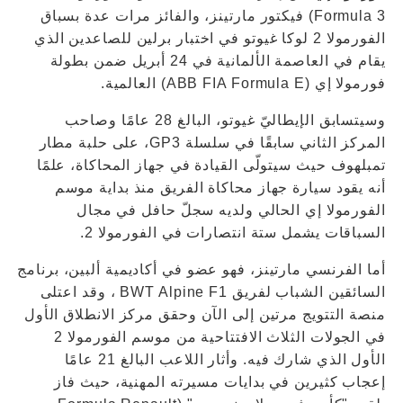
Formula 3) فيكتور مارتينز، والفائز مرات عدة بسباق
الفورمولا 2 لوكا غيوتو في اختبار برلين للصاعدين الذي
يقام في العاصمة الألمانية في 24 أبريل ضمن بطولة
فورمولا إي (ABB FIA Formula E) العالمية.
وسيتسابق الإيطاليّ غيوتو، البالغ 28 عامًا وصاحب
المركز الثاني سابقًا في سلسلة GP3، على حلبة مطار
تمبلهوف حيث سيتولّى القيادة في جهاز المحاكاة، علمًا
أنه يقود سيارة جهاز محاكاة الفريق منذ بداية موسم
الفورمولا إي الحالي ولديه سجلّ حافل في مجال
السباقات يشمل ستة انتصارات في الفورمولا 2.
أما الفرنسي مارتينز، فهو عضو في أكاديمية ألبين، برنامج
السائقين الشباب لفريق BWT Alpine F1 ، وقد اعتلى
منصة التتويج مرتين إلى الآن وحقق مركز الانطلاق الأول
في الجولات الثلاث الافتتاحية من موسم الفورمولا 2
الأول الذي شارك فيه. وأثار اللاعب البالغ 21 عامًا
إعجاب كثيرين في بدايات مسيرته المهنية، حيث فاز