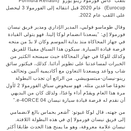
بلقب "كأس فورمولا رينو يورو" (Formula Renault
Eurocup) عام 2020 قبل انتقاله إلى الفورمولا 3 ليحصل
على اللقب عام 2022.
وقال طوماسو فولبي، المدير الإداري ومدير فريق نيسان
فورمولا إي: "يسعدنا انضمام لوكا إلينا. فهو يتولى القيادة
في جهاز المحاكاة منذ بداية الموسم وكان لا بدّ من منحه
فرصة قيادة السيارة. سيكون هذا السباق مفيدًا للفريق
وكذلك للوكا في جهاز المحاكاة حيث سيمنحه الكثير من
الخبرات لمساعدتنا على تطوير أدائنا. كذلك، فيكتور سائق
شاب وواعد ويسعدنا التعاون مع أكاديمية ألبين وتحالف
رينو-نيسان-ميتسوبيشي. من الرائع أن تجذب البطولة
نجومًا صاعدين مثله. فهو سيخوض سباق الفورمولا 2 لأول
مرة هذا العام ويقدّم أداء واعدًا، ولذلك كان من البديهي
أن نقدم له فرصة قيادة سيارة نيسان e-4ORCE 04."
من جهته، قال لوكا غيوتو: "أشعر بحماس بالغ لانضمامي
إلى فريق نيسان فورمولا إي في هذه البطولة اللافتة.
نيسان علامة معروفة، وهو ما يمنح هذا الحدث طابعًا أكثر