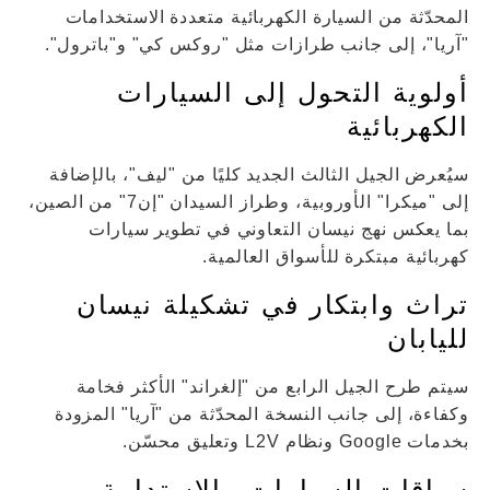
المحدّثة من السيارة الكهربائية متعددة الاستخدامات
"آريا"، إلى جانب طرازات مثل "روكس كي" و"باترول".
أولوية التحول إلى السيارات
الكهربائية
سيُعرض الجيل الثالث الجديد كليًا من "ليف"، بالإضافة
إلى "ميكرا" الأوروبية، وطراز السيدان "إن7" من الصين،
بما يعكس نهج نيسان التعاوني في تطوير سيارات
كهربائية مبتكرة للأسواق العالمية.
تراث وابتكار في تشكيلة نيسان
لليابان
سيتم طرح الجيل الرابع من "إلغراند" الأكثر فخامة
وكفاءة، إلى جانب النسخة المحدّثة من "آريا" المزودة
بخدمات Google ونظام L2V وتعليق محسّن.
سباقات السيارات والاستدامة