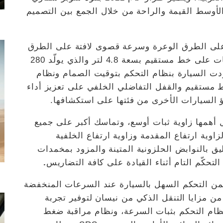
أوسط القيمة والراحة من خلال الجمع بين التصميم
 على الطرق الوعرة وسرعة قصوى لافتة على الطرق
السريعة بفضل المحرك المكوّن من 6 أسطوانات على خط مستقيم بسعة 4.8 لتر والذي يولّد 280
45 نيوتن متر. كما زوّدت السيارة بنظام التحكم بتوقيت الصمام ونظام
ط مستقيم والقفل التفاضلي الخلفي على تعزيز أداء
 السيارات الأخرى من فئتها على استكشافها.
 أهمها زاوية ثبات أوسع، وتماسك أكبر على جميع
اوية ارتفاع المقدمة وزاوية ارتفاع الخلفية
يق بالنوابض الحلزونية المتينة والمزود بمخمدات
حكّم التام أثناء القيادة على كافة التضاريس
.
 يضمن التحكم السهل بالسيارة عند السرعات المنخفضة
ن مزايا التنقل الذكي من نيسان لتوفير تجربة
ا نظام التحكم بثبات السرعة، ونظام مراقبة ضغط