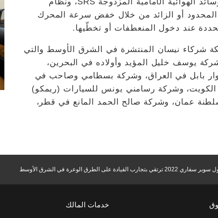
الإطارات، ونظام المكابح المانعة للانغلاق، والوسائد الهوائية الأمامية المزدوجة SRS، ونظام
يه المحدود أو الزائد من خلال خفض سرعة المحرك
دة عند دخول المنعطفات أو تخطّيها.
فاري 2022 حالياً لدى شبكة شركاء نيسان المنتشرة في الشرق الأوسط والتي
كة يوسف خليل المؤيد وأولاده في البحرين،
نوار بابل في العراق، وشركة بسطامي وصاحب في
ي الكويت، وشركة رسامني يونس للسيارات (ريمكو)
لطنة عمان، وشركة صالح الحمد المانع في قطر،
ي بتجارب القيادة على الطرق الوعرة في الشرق الأوسط
وق
خدمات المالك