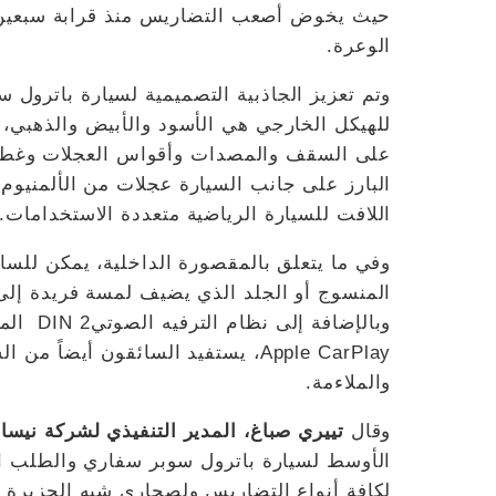
حيث يخوض أصعب التضاريس منذ قرابة سبعين عا
الوعرة.
وتم تعزيز الجاذبية التصميمية لسيارة باترول 
للهيكل الخارجي هي الأسود والأبيض والذهبي، م
على السقف والمصدات وأقواس العجلات وغطاء ا
اللافت للسيارة الرياضية متعددة الاستخدامات.
المنسوج أو الجلد الذي يضيف لمسة فريدة إل
وبالإضاف
Apple CarPlay، يستفيد السائقون أيض
والملاءمة.
وقال
تييري صباغ، المدير التنفيذي لشركة نيس
الأوسط لسيارة باترول سوبر سفاري والطلب الكب