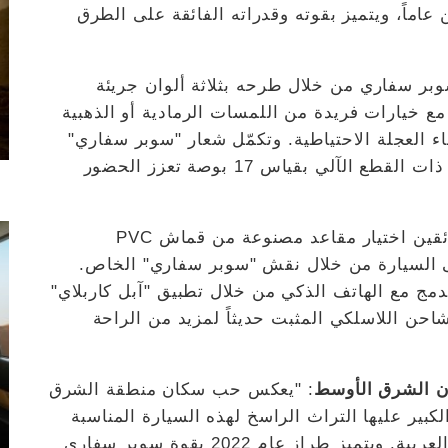
ماً، ويتميز بقوته وقدراته الفائقة على الطرق
سوبر سفاري من خلال طرحه بثلاثة ألوان جريئة
ع خيارات فريدة من اللمسات الرمادية أو الذهبية
لعجلة الاحتياطية. وتكمّل شعار "سوبر سفاري"
البارز على جانب السيارة عجلات من الألمنيوم ذات القطع الآلي بقياس 17 بوصة تعزز الحضور
وفي ما يتعلق بالمقصورة الداخلية، يمكن للسائقين اختيار مقاعد مصنوعة من قماش PVC
ى السيارة من خلال نقش "سوبر سفاري" الخاص.
ة إلى نظام الترفيه الصوتي2 DIN المدمج مع الهاتف الذكي من خلال تطبيق "آبل كاربلاي"
اً من الشاحن اللاسلكي المثبت حديثاً لمزيد من الراحة
ان الشرق الأوسط
: "يعكس حب سكان منطقة الشرق
ير عليها التراث الراسخ لهذه السيارة المناسبة
لكافة أنواع التضاريس ولصحاري شبه الجزيرة العربية. ويتميز طراز عام 2022 بقوة سوبر سفاري