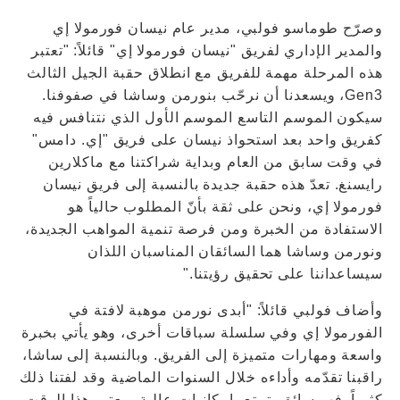
وصرّح طوماسو فولبي، مدير عام نيسان فورمولا إي
والمدير الإداري لفريق "نيسان فورمولا إي" قائلاً: "تعتبر
هذه المرحلة مهمة للفريق مع انطلاق حقبة الجيل الثالث
Gen3، ويسعدنا أن نرحّب بنورمن وساشا في صفوفنا.
سيكون الموسم التاسع الموسم الأول الذي نتنافس فيه
كفريق واحد بعد استحواذ نيسان على فريق "إي. دامس"
في وقت سابق من العام وبداية شراكتنا مع ماكلارين
رايسنغ. تعدّ هذه حقبة جديدة بالنسبة إلى فريق نيسان
فورمولا إي، ونحن على ثقة بأنّ المطلوب حالياً هو
الاستفادة من الخبرة ومن فرصة تنمية المواهب الجديدة،
ونورمن وساشا هما السائقان المناسبان اللذان
سيساعداننا على تحقيق رؤيتنا."
وأضاف فولبي قائلاً: "أبدى نورمن موهبة لافتة في
الفورمولا إي وفي سلسلة سباقات أخرى، وهو يأتي بخبرة
واسعة ومهارات متميزة إلى الفريق. وبالنسبة إلى ساشا،
راقبنا تقدّمه وأداءه خلال السنوات الماضية وقد لفتنا ذلك
كثيراً. فهو سائق يتمتع بإمكانيات عالية ويعتبر هذا الوقت