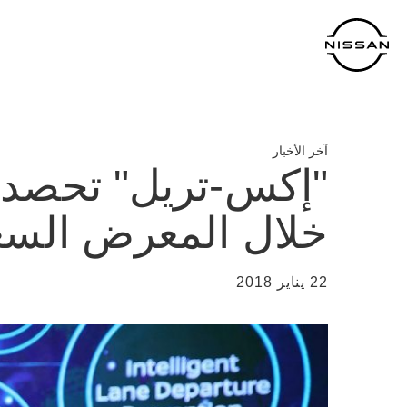
لانتقل
لى
لمحتوى
لرئيسي
آخر الأخبار
"إكس-تريل" تحصد 
خلال المعرض السع
22 يناير 2018