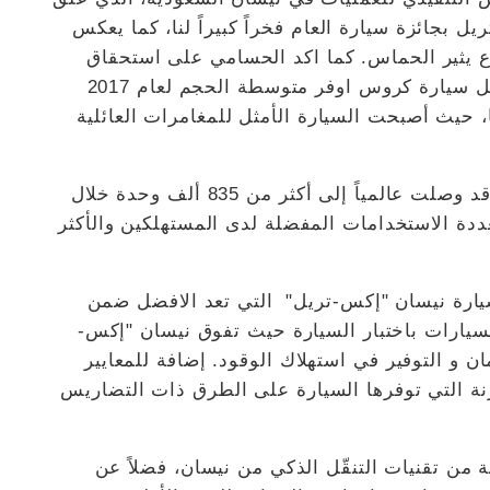
يل بجائزة سيارة العام فخراً كبيراً لنا، كما يعكس
داع يثير الحماس. كما اكد الحسامي على استحقاق
سيارة "نيسان إكس-تريل" بالفوز بجائزة ’أفضل سيارة كروس اوفر متوسطة الحجم لعام 2017
ها، حيث أصبحت السيارة الأمثل للمغامرات العائلية
والجدير بالذكر أن مبيعات نيسان "إكس-تريل" قد وصلت عالمياً إلى أكثر من 835 ألف وحدة خلال
ية متعددة الاستخدامات المفضلة لدى المستهلكين والأكثر
سيارة نيسان "إكس-تريل" التي تعد الافضل ضمن
سيارات باختبار السيارة حيث تفوق نيسان "إكس-
 و التوفير في استهلاك الوقود. إضافة للمعايير
مرنة التي توفرها السيارة على الطرق ذات التضاريس
 من تقنيات التنقّل الذكي من نيسان، فضلاً عن