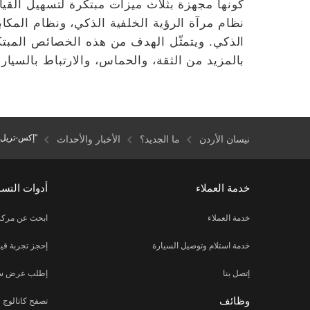
كونها مجهزة بثلاث ميزات مبتكرة لتسهيل القيا
نظام مرآة الرؤية الخلفية الذكي، ونظام المك
الذكي. ويتمثّل الهدف من هذه الخصائص المب
بالمزيد من الثقة، والحماس، والارتباط بالسيار
"إكس-تريل"
نيسان الأردن
ما الجديد؟
الأخبار والأحداث
خدمة العملاء
أدوات التس
خدمة العملاء
ابحث عن مركز
خدمة استلام وتوصيل السيارة
إحجز تجربة قيا
إتصل بنا
إطلب عرض س
وظائف
تصفح كاتالوج