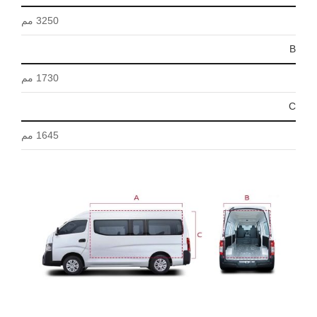
3250 مم
B
1730 مم
C
1645 مم